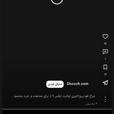
15
1
13
Ghooch.com
دنبال کردن
چراغ قوه پروژکتوری اولایت ایکس 9 آر برای مشاهده و خربد محصول از لینک زیر استفاده کنید https://ghooch.com/user/product/675/
4 ماه پیش