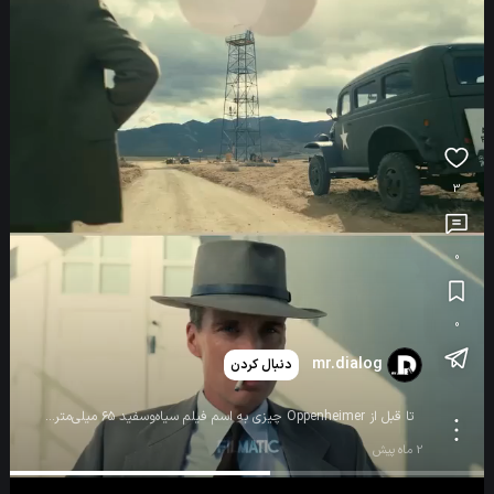
3
0
0
mr.dialog
دنبال کردن
تا قبل از Oppenheimer چیزی به اسم فیلم سیاه‌وسفید ۶۵ میلی‌متری IMAX وجود نداشت. وقتی هویته ون هویتما از کداک چنین فیلمی خواست، آن‌ها مجبور شدند برای اولین‌بار نسخه‌ای از نگاتیو Double‑X را در این اندازه بسازند. حتی اولین حلقه‌ها با برچسب‌های دست‌نویس به صحنه رسیدند. بعد هم چون نگاتیو سیاه‌وسفید لایه محافظ فیلم رنگی را ندارد، دوربین‌های IMAX مدام فیلم را خش می‌انداختند و چند شرکت مجبور شدند تجهیزات را دوباره طراحی کنند. اگر از این جور نکات جالب سینما خوشت می‌آید، به سایت سینمایی مستر دیالوگ سر بزن. 🎬 https://mrdialog.com
2 ماه پیش